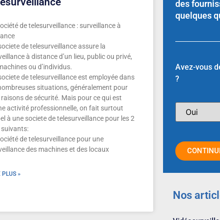
lésurveillance
des fournis
quelques q
ociété de telesurveillance : surveillance à
tance
societe de telesurveillance assure la
eillance à distance d’un lieu, public ou privé,
Avez-vous d
machines ou d’individus.
societe de telesurveillance est employée dans
?
nombreuses situations, généralement pour
 raisons de sécurité. Mais pour ce qui est
ne activité professionnelle, on fait surtout
el à une societe de telesurveillance pour les 2
 suivants:
Société de telesurveillance pour une
veillance des machines et des locaux
CONTINU
E PLUS »
Nos artic