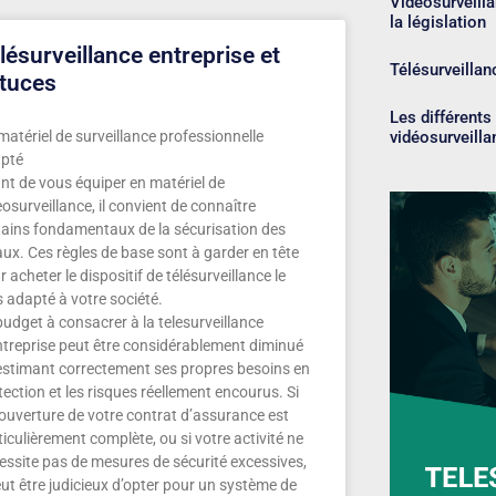
Vidéosurveilla
la législation
lésurveillance entreprise et
Télésurveilla
tuces
Les différent
vidéosurveilla
matériel de surveillance professionnelle
pté
nt de vous équiper en matériel de
eosurveillance, il convient de connaître
tains fondamentaux de la sécurisation des
aux. Ces règles de base sont à garder en tête
 acheter le dispositif de télésurveillance le
s adapté à votre société.
budget à consacrer à la telesurveillance
ntreprise peut être considérablement diminué
estimant correctement ses propres besoins en
tection et les risques réellement encourus. Si
couverture de votre contrat d’assurance est
ticulièrement complète, ou si votre activité ne
essite pas de mesures de sécurité excessives,
peut être judicieux d’opter pour un système de