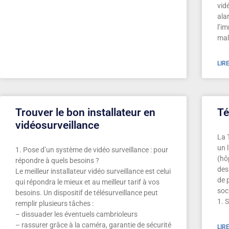
vid
ala
l’i
mal
LIR
Trouver le bon installateur en
Té
vidéosurveillance
La 
un 
1. Pose d’un système de vidéo surveillance : pour
(hô
répondre à quels besoins ?
des
Le meilleur installateur vidéo surveillance est celui
de 
qui répondra le mieux et au meilleur tarif à vos
soc
besoins. Un dispositif de télésurveillance peut
1. 
remplir plusieurs tâches :
– dissuader les éventuels cambrioleurs
– rassurer grâce à la caméra, garantie de sécurité
LIR