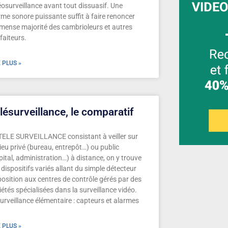
éosurveillance avant tout dissuasif. Une
rme sonore puissante suffit à faire renoncer
mmense majorité des cambrioleurs et autres
faiteurs.
E PLUS »
lésurveillance, le comparatif
TELE SURVEILLANCE consistant à veiller sur
lieu privé (bureau, entrepôt…) ou public
pital, administration…) à distance, on y trouve
 dispositifs variés allant du simple détecteur
position aux centres de contrôle gérés par des
iétés spécialisées dans la surveillance vidéo.
Surveillance élémentaire : capteurs et alarmes
E PLUS »