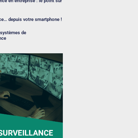
nce en entreprise : le point sur
nce… depuis votre smartphone !
s systèmes de
nce