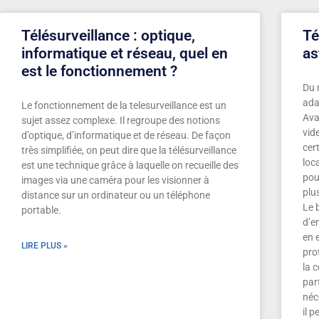
Télésurveillance : optique,
Té
informatique et réseau, quel en
as
est le fonctionnement ?
Du 
ada
Le fonctionnement de la telesurveillance est un
Ava
sujet assez complexe. Il regroupe des notions
vid
d’optique, d’informatique et de réseau. De façon
cer
très simplifiée, on peut dire que la télésurveillance
loc
est une technique grâce à laquelle on recueille des
pour
images via une caméra pour les visionner à
plu
distance sur un ordinateur ou un téléphone
Le 
portable.
d’e
en 
LIRE PLUS »
pro
la 
par
néc
il 