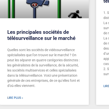
té
1. S
dis
La 
surv
Les principales sociétés de
de 
télésurveillance sur le marché
La 
de 
des
Quelles sont les sociétés de vidéosurveillance
d’u
spécialisées que l’on trouve sur le marché ? On
app
peut les séparer en quatre catégories distinctes :
cas
les généralistes de la surveillance, de la sécurité,
2. 
les sociétés multiservices et celles spécialisées
sur
dans la télésurveillance. Voici une présentation
générale de ces entreprises, de ce qu’elles font et
d’où elles viennent.
LIR
LIRE PLUS »